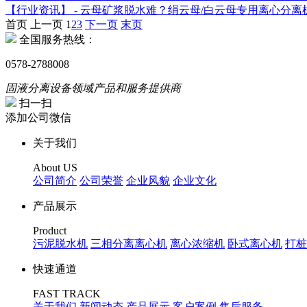
【行业资讯】 - 云母矿浆脱水难？绢云母/白云母专用离心分离
首页
上一页
1
2
3
下一页
末页
全国服务热线：
0578-2788008
固液分离设备领域产品和服务提供商
扫一扫
添加公司微信
关于我们
About US
公司简介
公司荣誉
企业风貌
企业文化
产品展示
Product
污泥脱水机
三相分离离心机
离心浓缩机
卧式离心机
打桩
快速通道
FAST TRACK
关于我们
新闻动态
产品展示
客户案例
售后服务