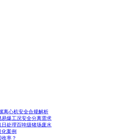
卧螺离心机安全合规解析
燃易爆工况安全分离需求
机日处理百吨级猪场废水
量化案例
回收率？