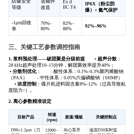
防爆安全
需额外
Ex d
IP6X（粉尘防
IIC T4
等级
改造
爆）+ 氮气保护
-1μm回收
70%–
82%–
92%–96%
80%
88%
率
三、关键工艺参数调控指南
1. 浆料预处理——破团聚是分级前提
•
超声分散
：
28 kHz超声处理10–15分钟，解团聚效率提升40%；
•
分散剂优化
： - 酸性体系：0.1%–0.3%聚丙烯酸钠
（PAA） - 中性体系：0.05%六偏磷酸钠（SHMP）
•
浓度控制
：碟片机进料固含量8%–12%（过高导致粘
度阻力↑）。
2. 离心参数精准设定
转速
目标产品
差速/堰板
关键控制点
(rpm)
D90≤1.2μm（刀
向心泵开
溢流D50实时监
12000–