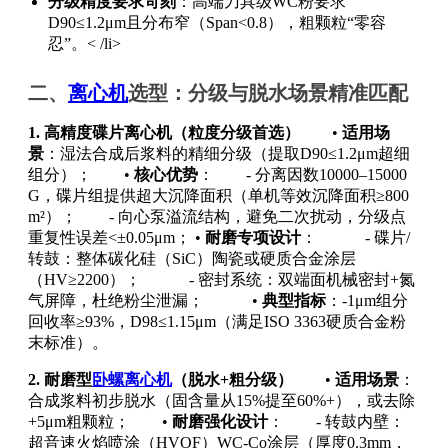
分级精度要求苛刻
：高端刀具级WC粉要求
D90≤1.2μm且分布窄（Span<0.8），粗颗粒“零容
忍”。< /li>
二、
离心机
选型：分级与脱水场景精准匹配
1. 高精度碟片离心机（粒度分级首选）
•
适用场
景
：湿法合成后浆料的精细分级（提取D90≤1.2μm超细
组分）； •
核心优势
： - 分离因数10000–15000
G，碟片组提供超大沉降面积（单机等效沉降面积≥800
m²）； - 向心泵溢流结构，避免二次扰动，分级点
重复性误差<±0.05μm； •
耐磨专项设计
： - 碟片/
转鼓：整体碳化硅（SiC）陶瓷或硬质合金涂层
（HV≥2200）； - 密封系统：双端面机械密封+氮
气屏障，杜绝粉尘泄漏； •
典型指标
：-1μm组分
回收率≥93%，D98≤1.15μm（满足ISO 3363硬质合金粉
末标准）。
2. 耐磨型
卧螺离心机
（脱水+粗分级）
•
适用场景
：
合成浆料初步脱水（固含量从15%提至60%+），或去除
+5μm粗颗粒； •
耐磨强化设计
： - 转鼓内壁：
超音速火焰喷涂（HVOF）WC-Co涂层（厚度0.3mm，