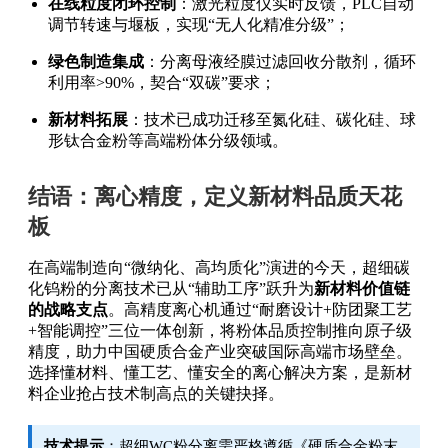
在线粒度闭环控制
：激光粒度仪实时反馈，PLC自动
调节转速与堰板，实现“无人化精准分级”；
绿色制造集成
：分离母液经膜过滤回收分散剂，循环
利用率>90%，契合“双碳”要求；
新材料拓展
：技术已成功迁移至氮化硅、碳化硅、球
形钛合金粉等高端粉体分级领域。
结语：离心精度，定义新材料品质天花
板
在高端制造向“微纳化、高均质化”演进的今天，超细碳
化钨粉的分离技术已从“辅助工序”跃升为
新材料价值链
的战略支点
。高精度离心机通过“耐磨设计+防团聚工艺
+智能调控”三位一体创新，将粉体品质控制推向原子级
精度，助力中国硬质合金产业突破国际高端市场壁垒。
选择懂材料、懂工艺、懂安全的离心解决方案，是新材
料企业抢占技术制高点的关键抉择。
技术提示
：超细WC粉分离需严格遵循《硬质合金粉末