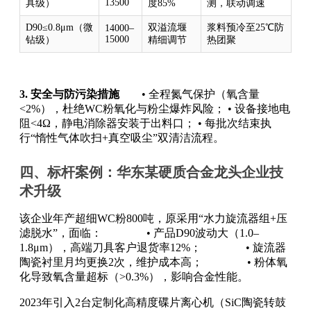
13500
具级）
度85%
测，联动调速
D90≤0.8μm（微
双溢流堰
浆料预冷至25℃防
14000–
15000
钻级）
精细调节
热团聚
3. 安全与防污染措施
• 全程氮气保护（氧含量
<2%），杜绝WC粉氧化与粉尘爆炸风险； • 设备接地电
阻<4Ω，静电消除器安装于出料口； • 每批次结束执
行“惰性气体吹扫+真空吸尘”双清洁流程。
四、标杆案例：华东某硬质合金龙头企业技
术升级
该企业年产超细WC粉800吨，原采用“水力旋流器组+压
滤脱水”，面临： • 产品D90波动大（1.0–
1.8μm），高端刀具客户退货率12%； • 旋流器
陶瓷衬里月均更换2次，维护成本高； • 粉体氧
化导致氧含量超标（>0.3%），影响合金性能。
2023年引入2台定制化高精度碟片离心机（SiC陶瓷转鼓