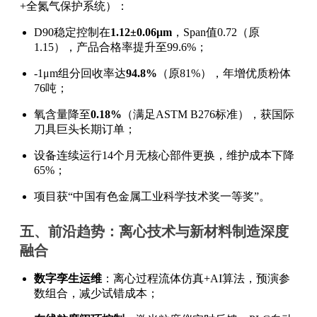
+全氮气保护系统）：
D90稳定控制在
1.12±0.06μm
，Span值0.72（原
1.15），产品合格率提升至99.6%；
-1μm组分回收率达
94.8%
（原81%），年增优质粉体
76吨；
氧含量降至
0.18%
（满足ASTM B276标准），获国际
刀具巨头长期订单；
设备连续运行14个月无核心部件更换，维护成本下降
65%；
项目获“中国有色金属工业科学技术奖一等奖”。
五、前沿趋势：离心技术与新材料制造深度
融合
数字孪生运维
：离心过程流体仿真+AI算法，预演参
数组合，减少试错成本；