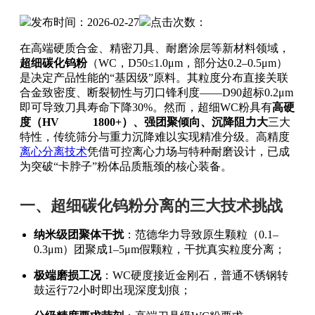
发布时间：2026-02-27
点击次数：
在高端硬质合金、精密刀具、耐磨涂层等新材料领域，
超细碳化钨粉
（WC，D50≤1.0μm，部分达0.2–0.5μm）
是决定产品性能的“基因级”原料。其粒度分布直接关联
合金致密度、断裂韧性与刃口锋利度——D90超标0.2μm
即可导致刀具寿命下降30%。然而，超细WC粉具有
高硬
度（HV 1800+）、强团聚倾向、沉降阻力大
三大
特性，传统筛分与重力沉降难以实现精准分级。高精度
离心分离技术
凭借可控离心力场与特种耐磨设计，已成
为突破“卡脖子”粉体品质瓶颈的核心装备。
一、超细碳化钨粉分离的三大技术挑战
纳米级团聚体干扰
：范德华力导致原生颗粒（0.1–
0.3μm）团聚成1–5μm假颗粒，干扰真实粒度分离；
极端磨损工况
：WC硬度接近金刚石，普通不锈钢转
鼓运行72小时即出现深度划痕；