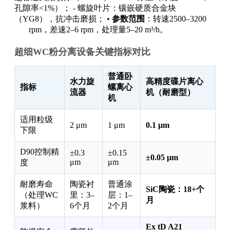
孔隙率<1%）； - 螺旋叶片：镶嵌硬质合金块
（YG8），抗冲击磨损； •
参数范围
：转速2500–3200
rpm，差速2–6 rpm，处理量5–20 m³/h。
超细WC粉分离设备关键指标对比
普通卧
水力旋
高精度碟片离心
指标
螺离心
流器
机（耐磨型）
机
适用粒级
2 μm
1 μm
0.1 μm
下限
D90控制精
±0.3
±0.15
±0.05 μm
μm
μm
度
耐磨寿命
陶瓷衬
普通涂
SiC陶瓷：18+个
（处理WC
里：3–
层：1–
月
浆料）
6个月
2个月
Ex tD A21